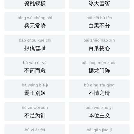
鬓乱钗横
冰天雪窖
bīng wú cháng shì
bái hēi bù fēn
兵无常势
白黑不分
bào chóu xuě chǐ
bǎi zhǎo náo xīn
报仇雪耻
百爪挠心
bù yào ér yù
bǎi lóng mén zhèn
不药而愈
摆龙门阵
bà wáng bié jī
bù qíng zhī qǐng
霸王别姬
不情之请
bù zú wéi xùn
běn wèi zhǔ yì
不足为训
本位主义
bù yì ér fēi
bǎi gǎn jiāo jí