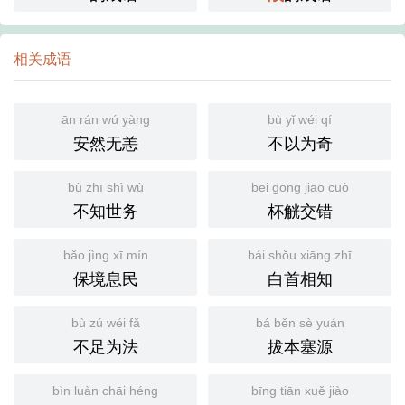
相关成语
ān rán wú yàng
bù yǐ wéi qí
安然无恙
不以为奇
bù zhī shì wù
bēi gōng jiāo cuò
不知世务
杯觥交错
bǎo jìng xī mín
bái shǒu xiāng zhī
保境息民
白首相知
bù zú wéi fǎ
bá běn sè yuán
不足为法
拔本塞源
bìn luàn chāi héng
bīng tiān xuě jiào