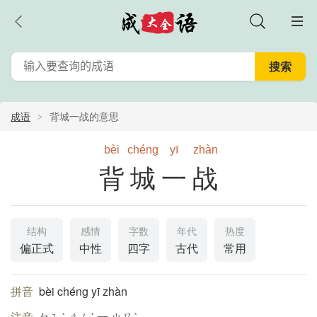
成语
背城一战的意思
bèi
chéng
yī
zhàn
背城一战
结构
感情
字数
年代
热度
偏正式
中性
四字
古代
常用
拼音
bèi chéng yī zhàn
注音
ㄅㄟˋ ㄔㄥˊ 一 ㄓㄢˋ