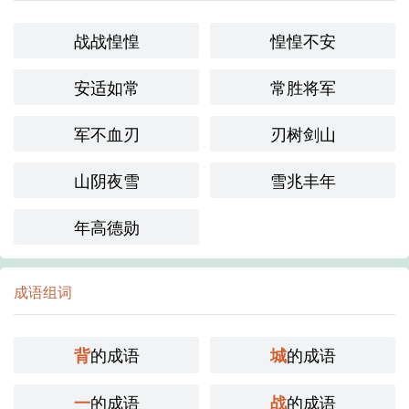
战战惶惶
惶惶不安
安适如常
常胜将军
军不血刃
刃树剑山
山阴夜雪
雪兆丰年
年高德勋
成语组词
的成语
的成语
背
城
的成语
的成语
一
战