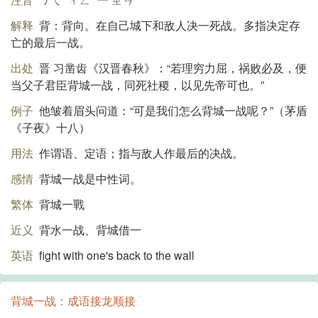
解释
背：背向。在自己城下和敌人决一死战。多指决定存
亡的最后一战。
出处
晋 习凿齿《汉晋春秋》：“若理穷力屈，祸败必及，便
当父子君臣背城一战，同死社稷，以见先帝可也。”
例子
他皱着眉头问道：“可是我们怎么背城一战呢？”（茅盾
《子夜》十八）
用法
作谓语、定语；指与敌人作最后的决战。
感情
背城一战是中性词。
繁体
背城一戰
近义
背水一战、背城借一
英语
fight with one's back to the wall
背城一战：成语接龙顺接