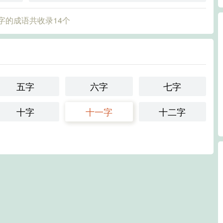
字的成语共收录14个
五字
六字
七字
十字
十一字
十二字