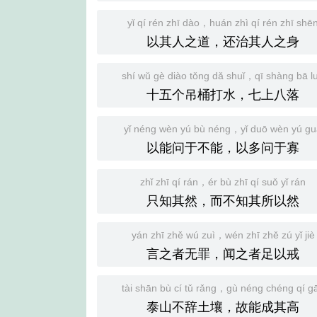
yǐ qí rén zhī dào，huán zhì qí rén zhī shē
以其人之道，还治其人之身
shí wǔ gè diào tǒng dǎ shuǐ，qī shàng bā l
十五个吊桶打水，七上八落
yǐ néng wèn yú bù néng，yǐ duō wèn yú g
以能问于不能，以多问于寡
zhǐ zhī qí rán，ér bù zhī qí suǒ yǐ rán
只知其然，而不知其所以然
yán zhī zhě wú zuì，wén zhī zhě zú yǐ jiè
言之者无罪，闻之者足以戒
tài shān bù cí tǔ rǎng，gù néng chéng qí g
泰山不辞土壤，故能成其高