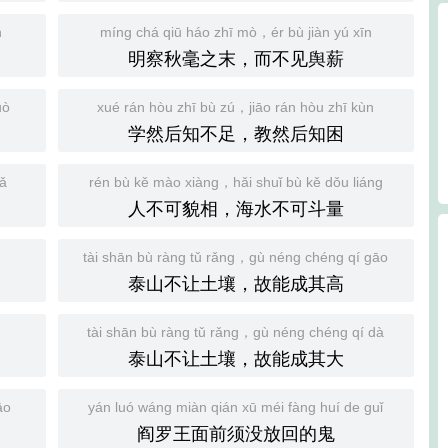
n
míng chá qiū háo zhī mò，ér bù jiàn yú xīn
明察秋毫之末，而不见舆薪
uò
xué rán hòu zhī bù zú，jiāo rán hòu zhī kùn
学然后知不足，教然后知困
uǎ
rén bù kě mào xiàng，hǎi shuǐ bù kě dǒu liáng
人不可貌相，海水不可斗量
tài shān bù ràng tǔ rǎng，gù néng chéng qí gāo
泰山不让土壤，故能成其高
tài shān bù ràng tǔ rǎng，gù néng chéng qí dà
泰山不让土壤，故能成其大
āo
yán luó wáng miàn qián xū méi fàng huí de guǐ
阎罗王面前须没放回的鬼