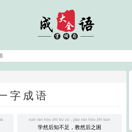
一字成语
ià
xué rán hòu zhī bù zú，jiāo rán hòu zhī kùn
学然后知不足，教然后之困