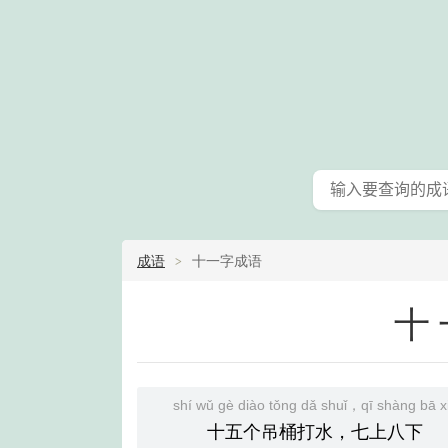
成语
十一字成语
十
shí wǔ gè diào tǒng dǎ shuǐ，qī shàng bā x
十五个吊桶打水，七上八下