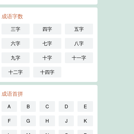
成语字数
三字
四字
五字
六字
七字
八字
九字
十字
十一字
十二字
十四字
成语首拼
A
B
C
D
E
F
G
H
J
K