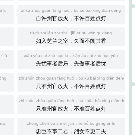
é lù
zì xǔ zhōu guān fàng huǒ，bù xǔ bǎi xìng diǎn dēng
自许州官放火，不许百姓点灯
rú rù zhī lán zhī shì，jiǔ ér bù wén qí xiāng
如入芝兰之室，久而不闻其香
r fū
xiān yōu shì zhě hòu lè，xiān ào shì zhě hòu yōu
先忧事者后乐，先傲事者后忧
tóng
zhǐ zhǔn zhōu guān fàng huǒ，bù xǔ bǎi xìng diǎn dēng
只准州官放火，不许百姓点灯
zhǐ zhǔn zhōu guān fàng huǒ，bù zhǔn bǎi xìng diǎn dēng
只准州官放火，不准百姓点灯
 mǎ
zhōng chén bù shì èr jūn，liè nǚ bù gēng èr fū
忠臣不事二君，烈女不更二夫