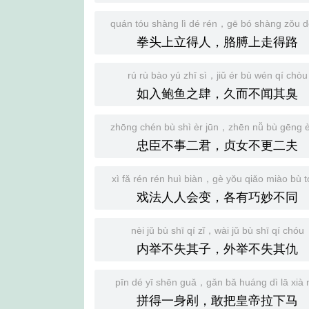
quán tóu shàng lì dé rén，gē bó shàng zǒu d
拳头上立得人，胳膊上走得路
rú rù bào yú zhī sì，jiǔ ér bù wén qí chòu
如入鲍鱼之肆，久而不闻其臭
zhōng chén bù shì èr jūn，zhēn nǚ bù gēng è
忠臣不事二君，贞女不更二夫
xì fǎ rén rén huì biàn，gè yǒu qiǎo miào bù 
戏法人人会变，各有巧妙不同
nèi jǔ bù shī qí zǐ，wài jǔ bù shī qí chóu
内举不失其子，外举不失其仇
pīn dé yī shēn guǎ，gǎn bǎ huáng dì lā xià
拼得一身剐，敢把皇帝拉下马