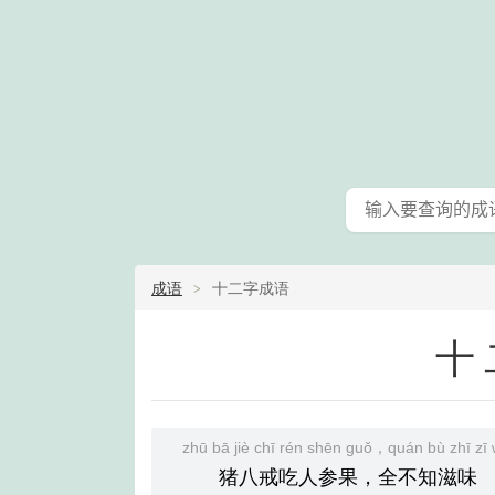
成语
十二字成语
十
zhū bā jiè chī rén shēn guǒ，quán bù zhī zī 
猪八戒吃人参果，全不知滋味