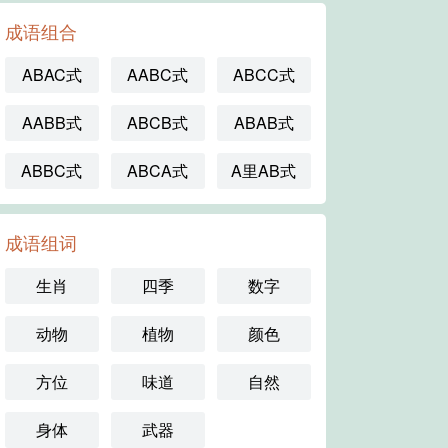
成语组合
ABAC式
AABC式
ABCC式
AABB式
ABCB式
ABAB式
ABBC式
ABCA式
A里AB式
成语组词
生肖
四季
数字
动物
植物
颜色
方位
味道
自然
身体
武器