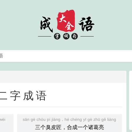
二字成语
wèi
sān gè chòu pí jiàng，hé chéng yī gè zhū gě liàng
三个臭皮匠，合成一个诸葛亮