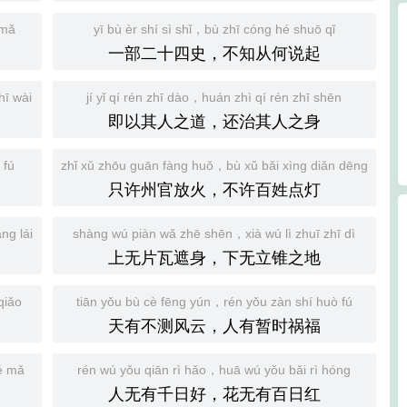
 mǎ
yī bù èr shí sì shǐ，bù zhī cóng hé shuō qǐ
一部二十四史，不知从何说起
hī wài
jí yǐ qí rén zhī dào，huán zhì qí rén zhī shēn
即以其人之道，还治其人之身
 fú
zhǐ xǔ zhōu guān fàng huǒ，bù xǔ bǎi xìng diǎn dēng
只许州官放火，不许百姓点灯
ng lái
shàng wú piàn wǎ zhē shēn，xià wú lì zhuī zhī dì
上无片瓦遮身，下无立锥之地
qiǎo
tiān yǒu bù cè fēng yún，rén yǒu zàn shí huò fú
天有不测风云，人有暂时祸福
é mǎ
rén wú yǒu qiān rì hǎo，huā wú yǒu bǎi rì hóng
人无有千日好，花无有百日红