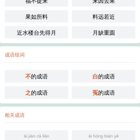
福不徒来
来因去果
果如所料
料远若近
近水楼台先得月
月缺重圆
成语组词
的成语
的成语
不
白
的成语
的成语
之
冤
相关成语
āi jiān cā liǎn
āi hóng biàn yě