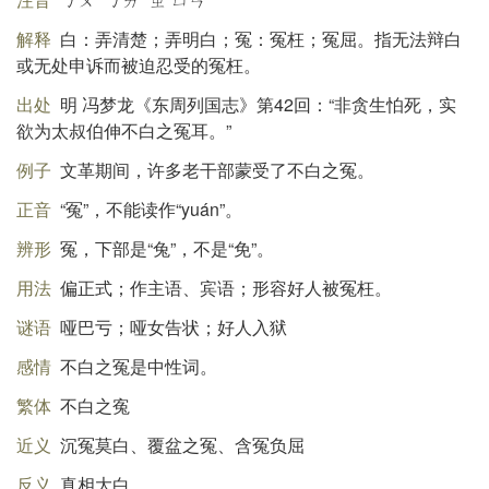
解释
白：弄清楚；弄明白；冤：冤枉；冤屈。指无法辩白
或无处申诉而被迫忍受的冤枉。
出处
明 冯梦龙《东周列国志》第42回：“非贪生怕死，实
欲为太叔伯伸不白之冤耳。”
例子
文革期间，许多老干部蒙受了不白之冤。
正音
“冤”，不能读作“yuán”。
辨形
冤，下部是“兔”，不是“免”。
用法
偏正式；作主语、宾语；形容好人被冤枉。
谜语
哑巴亏；哑女告状；好人入狱
感情
不白之冤是中性词。
繁体
不白之寃
近义
沉冤莫白、覆盆之冤、含冤负屈
反义
真相大白