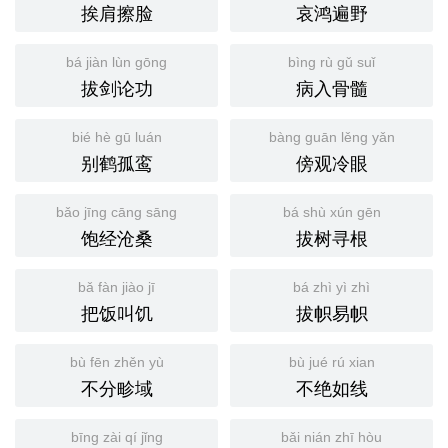
挨肩擦脸
哀鸿遍野
bá jiàn lùn gōng
bìng rù gǔ suǐ
拔剑论功
病入骨髓
bié hè gū luán
bàng guān lěng yǎn
别鹤孤鸾
傍观冷眼
bǎo jīng cāng sāng
bá shù xún gēn
饱经沧桑
拔树寻根
bǎ fàn jiào jī
bá zhì yì zhì
把饭叫饥
拔帜易帜
bù fēn zhěn yù
bù jué rú xian
不分畛域
不绝如线
bīng zài qí jǐng
bǎi nián zhī hòu