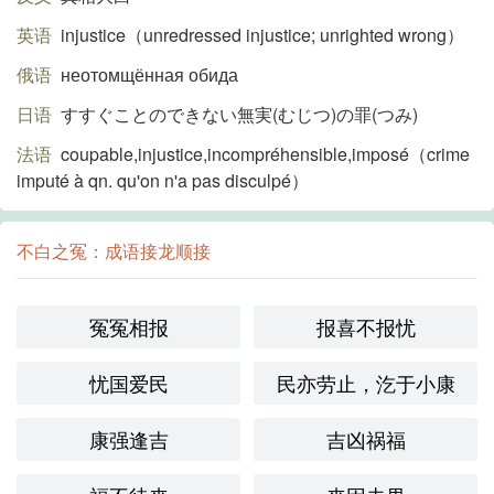
英语
injustice（unredressed injustice; unrighted wrong）
俄语
неотомщённая обида
日语
すすぐことのできない無実(むじつ)の罪(つみ)
法语
coupable,injustice,incompréhensible,imposé（crime
imputé à qn. qu'on n'a pas disculpé）
不白之冤：成语接龙顺接
冤冤相报
报喜不报忧
忧国爱民
民亦劳止，汔于小康
康强逢吉
吉凶祸福