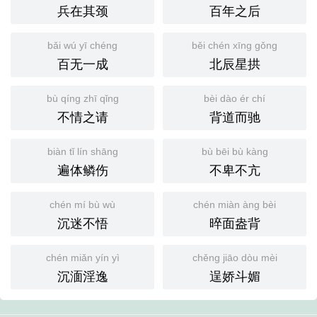
兵在其颈
百年之后
bǎi wú yī chéng
běi chén xīng gǒng
百无一成
北辰星拱
bù qíng zhī qǐng
bèi dào ér chí
不情之请
背道而驰
biàn tǐ lín shāng
bù bēi bù kàng
遍体鳞伤
不卑不亢
chén mí bù wù
chén miàn àng bèi
沉迷不悟
晬面盎背
chén miǎn yín yì
chěng jiāo dòu mèi
沉湎淫逸
逞娇斗媚