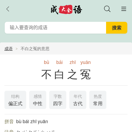
成语
不白之冤的意思
bù
bái
zhī
yuān
不白之冤
结构
感情
字数
年代
热度
偏正式
中性
四字
古代
常用
拼音
bù bái zhī yuān
注音
ㄅㄨˋ ㄅㄞˊ ㄓ ㄩㄢ